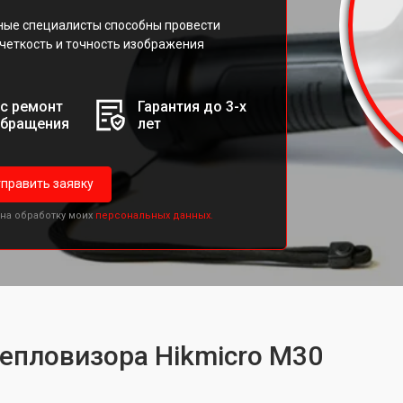
ные специалисты способны провести
четкость и точность изображения
с ремонт
Гарантия до 3-х
обращения
лет
править заявку
 на обработку моих
персональных данных.
тепловизора Hikmicro M30