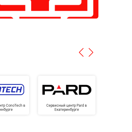
нтр ConoTech в
Сервисный центр Pard в
Сервисный ц
инбурге
Екатеринбурге
Екате