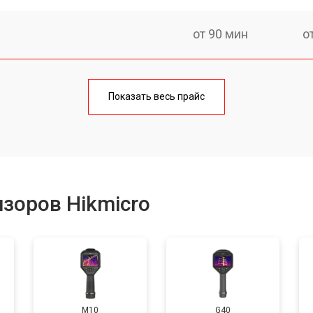
от 90 мин
о
от 160 мин
о
Показать весь прайс
от 60 мин
о
зоров Hikmicro
M10
G40