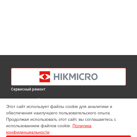
Сервисный ремонт
ВЫБЕРИ СВОЙ ГОРОД
Этот сайт использует файлы cookie для аналитики и
Ремонт тепловизора B1L Hikmicro в
Краснодаре
обеспечения наилучшего пользовательского опыта.
Ремонт тепловизора B1L Hikmicro в
Ростове-на-Дону
Продолжая использовать этот сайт, вы соглашаетесь с
Ремонт тепловизора B1L Hikmicro в
Нижнем Новгороде
использованием файлов cookie.
Политика
конфиденциальности
Ремонт тепловизора B1L Hikmicro в
Новосибирске