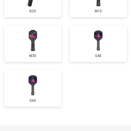
B20
M10
M30
G40
G60