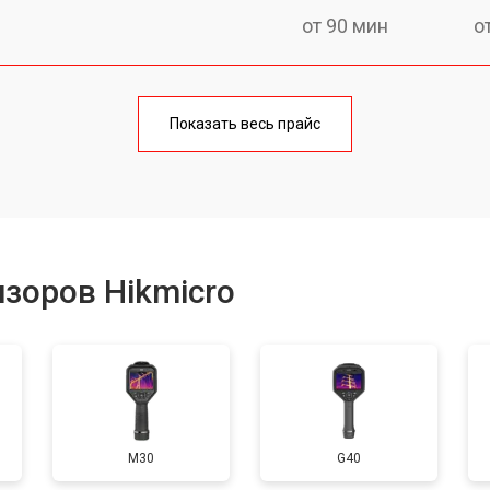
от 90 мин
о
от 160 мин
о
Показать весь прайс
от 60 мин
о
от 110 мин
о
зоров Hikmicro
M30
G40