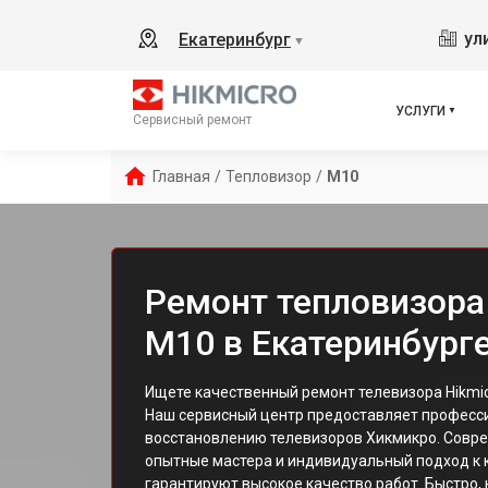
ул
Екатеринбург
▼
УСЛУГИ
Сервисный ремонт
Главная
/
Тепловизор
/
M10
Ремонт тепловизора
M10 в Екатеринбург
Ищете качественный ремонт телевизора Hikmic
Наш сервисный центр предоставляет професси
восстановлению телевизоров Хикмикро. Совр
опытные мастера и индивидуальный подход к 
гарантируют высокое качество работ. Быстро,