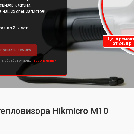
евизор к жизни.
е наших специалистов!
ия до 3-х лет
Цена ремон
от 2450 р.
править заявку
 на обработку моих
персональных
тепловизора Hikmicro M10