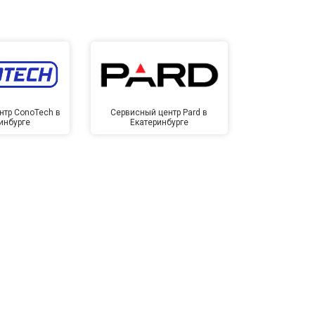
нтр ConoTech в
Сервисный центр Pard в
Сервисный ц
инбурге
Екатеринбурге
Екате